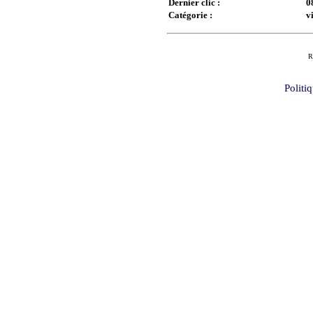
Dernier clic :
0
Catégorie :
v
R
Politi