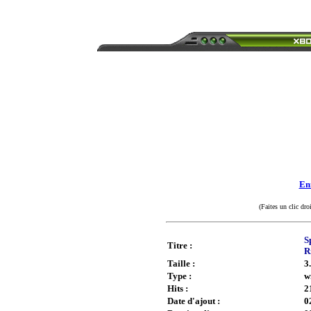
Enr
(Faites un clic dro
S
Titre :
R
Taille :
3
Type :
w
Hits :
2
Date d'ajout :
0