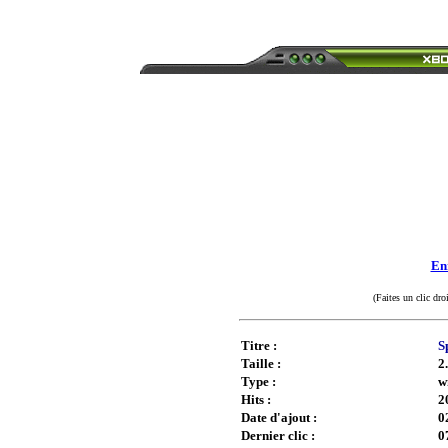
Enr
(Faites un clic dro
Titre :
S
Taille :
2
Type :
w
Hits :
2
Date d'ajout :
0
Dernier clic :
0