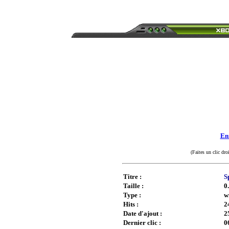
Enr
(Faites un clic dro
Titre :
S
Taille :
0
Type :
w
Hits :
2
Date d'ajout :
2
Dernier clic :
0