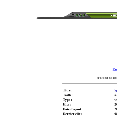
Enr
(Faites un clic dro
Titre :
S
Taille :
5
Type :
w
Hits :
2
Date d'ajout :
2
Dernier clic :
0