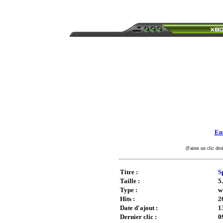
Enr
(Faites un clic dro
Titre :
S
Taille :
5
Type :
w
Hits :
2
Date d'ajout :
1
Dernier clic :
0