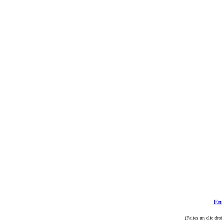
Enr
(Faites un clic dro