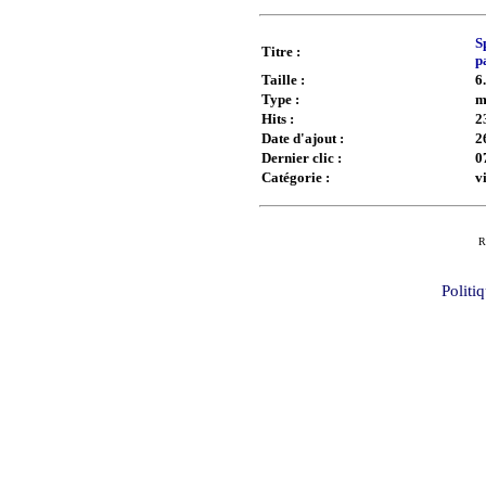
S
Titre :
p
Taille :
6
Type :
m
Hits :
2
Date d'ajout :
2
Dernier clic :
0
Catégorie :
v
R
Politi