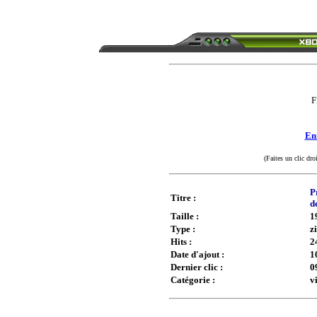
F
Enr
(Faites un clic dro
P
Titre :
d
Taille :
1
Type :
z
Hits :
2
Date d'ajout :
1
Dernier clic :
0
Catégorie :
v