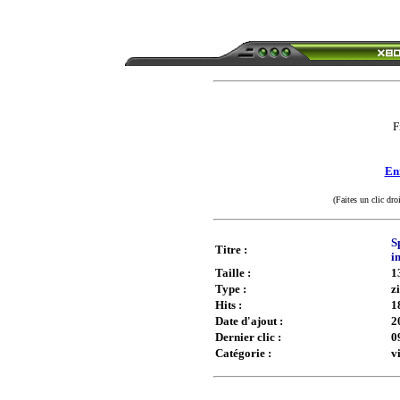
F
Enr
(Faites un clic dro
S
Titre :
i
Taille :
1
Type :
z
Hits :
1
Date d'ajout :
2
Dernier clic :
0
Catégorie :
v