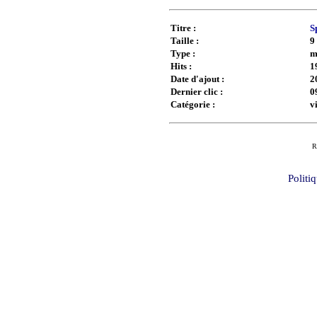
Titre :
S
Taille :
9
Type :
m
Hits :
1
Date d'ajout :
2
Dernier clic :
0
Catégorie :
v
R
Politi