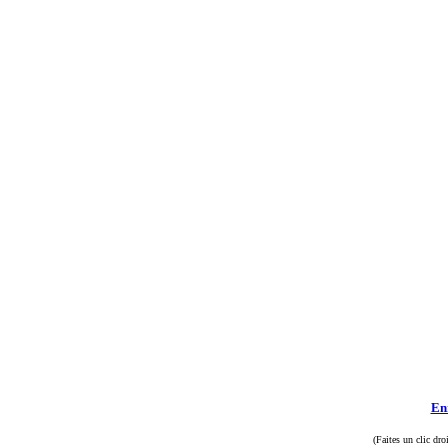
Enr
(Faites un clic dro