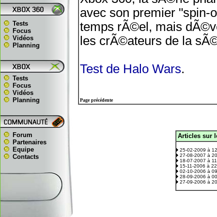
avec son premier "spin-o
Tests
temps rÃ©el, mais dÃ©ve
Focus
les crÃ©ateurs de la sÃ
Vidéos
Planning
Test de Halo Wars
.
Tests
Focus
Vidéos
Planning
Page précédente
Forum
Articles sur 
.
Partenaires
Equipe
25-02-2009 à 1
27-08-2007 à 2
Contacts
18-07-2007 à 1
15-11-2006 à 2
02-10-2006 à 0
28-09-2006 à 0
27-09-2006 à 2