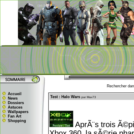
Rechercher dans
Accueil
Test : Halo Wars
par Max73
News
Dossiers
Astuces
Wallpapers
Fan Art
Shopping
AprÃ¨s trois Ã©p
Xbox 360, la sÃ©rie phar