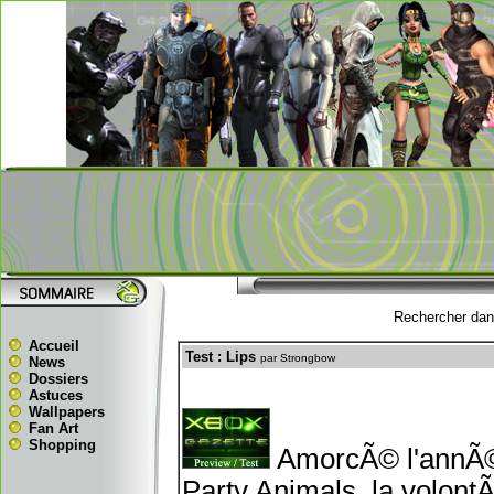
Rechercher dans
Accueil
Test : Lips
par Strongbow
News
Dossiers
Astuces
Wallpapers
Fan Art
Shopping
AmorcÃ© l'annÃ©e
Party Animals, la volontÃ