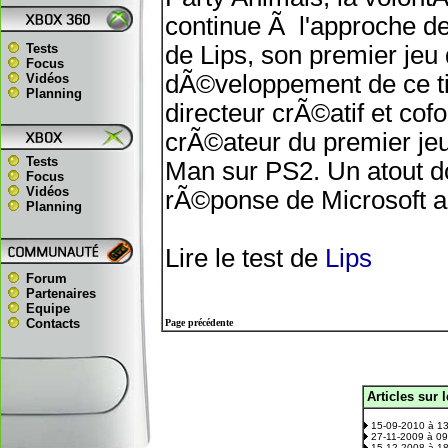
continue Ã l'approche de
Tests
de Lips, son premier jeu
Focus
dÃ©veloppement de ce ti
Vidéos
Planning
directeur crÃ©atif et co
crÃ©ateur du premier jeu
Tests
Man sur PS2. Un atout do
Focus
Vidéos
rÃ©ponse de Microsoft a
Planning
Lire le test de
Lips
Forum
Partenaires
Equipe
Contacts
Page précédente
Articles sur 
.
15-09-2010 à 1
27-11-2009 à 0
15-12-2008 à 1