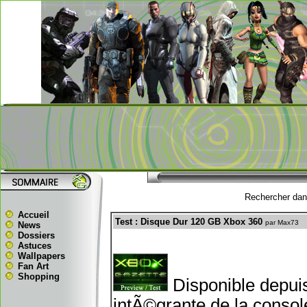
Rechercher dans
Accueil
Test : Disque Dur 120 GB Xbox 360
par Max73
News
Dossiers
Astuces
Wallpapers
Fan Art
Shopping
Disponible depuis
intÃ©grante de la console