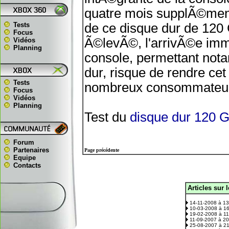
quatre mois supplÃ©ment
Tests
de ce disque dur de 120 
Focus
Ã©levÃ©, l'arrivÃ©e immi
Vidéos
Planning
console, permettant nota
dur, risque de rendre ce
Tests
nombreux consommateu
Focus
Vidéos
Planning
Test du
disque dur 120 
Forum
Partenaires
Page précédente
Equipe
Contacts
Articles sur 
.
14-11-2008 à 1
10-03-2008 à 1
19-02-2008 à 1
11-09-2007 à 2
25-08-2007 à 2