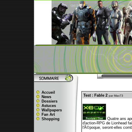
Accueil
Test : Fable 2
par Max73
News
Dossiers
Astuces
Wallpapers
Fan Art
Quatre ans apr
Shopping
d'action-RPG de Lionhead fai
l'Ã©poque, seront-elles comb