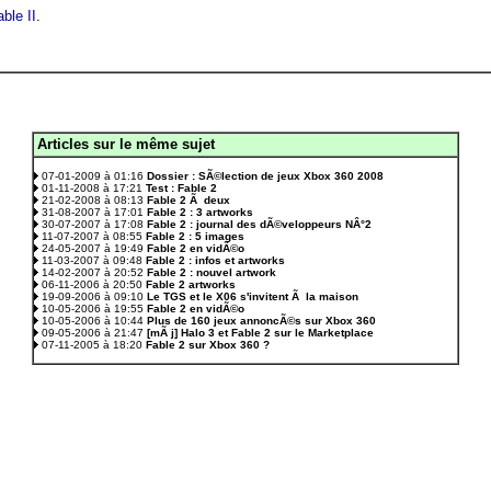
ble II
.
Articles sur le même sujet
.
07-01-2009 à 01:16
Dossier : SÃ©lection de jeux Xbox 360 2008
01-11-2008 à 17:21
Test : Fable 2
21-02-2008 à 08:13
Fable 2 Ã deux
31-08-2007 à 17:01
Fable 2 : 3 artworks
30-07-2007 à 17:08
Fable 2 : journal des dÃ©veloppeurs NÂ°2
11-07-2007 à 08:55
Fable 2 : 5 images
24-05-2007 à 19:49
Fable 2 en vidÃ©o
11-03-2007 à 09:48
Fable 2 : infos et artworks
14-02-2007 à 20:52
Fable 2 : nouvel artwork
06-11-2006 à 20:50
Fable 2 artworks
19-09-2006 à 09:10
Le TGS et le X06 s'invitent Ã la maison
10-05-2006 à 19:55
Fable 2 en vidÃ©o
10-05-2006 à 10:44
Plus de 160 jeux annoncÃ©s sur Xbox 360
09-05-2006 à 21:47
[mÃ j] Halo 3 et Fable 2 sur le Marketplace
07-11-2005 à 18:20
Fable 2 sur Xbox 360 ?