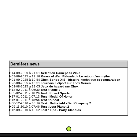
D
ernières news
.
14-09-2025 à 21:01
Selection Gamepass 2025
03-09-2025 à 19:10
Gears of War: Reloaded - Le retour d'un mythe
01-09-2025 à 19:54
Xbox Series X|S : histoire, technique et comparaison
26-08-2025 à 16:51
Tournois E-Sport sur Xbox Series
03-08-2025 à 12:05
Jeux de hasard sur Xbox
13-02-2011 à 06:30
Test : Fable 3
05-02-2011 à 18:26
Test : Kinect Sports
17-01-2011 à 07:13
Test - Medal Of Honor
15-01-2011 à 18:56
Test : Kinect
08-12-2010 à 06:16
Test : Battlefield - Bad Company 2
05-11-2010 à 07:46
Test : Lost Planet 2
15-09-2010 à 13:02
Test : Lips - Party Classics