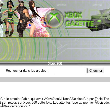
Rechercher dans les articles :
Ã¨s le premier Fable, qui avait Ã©tÃ© suivi l'annÃ©e d'aprÃ¨s par Fable The 
t son retour, sur Xbox 360 cette fois. Les attentes face au premier Ã©pisode
lÃ©es cette fois-ci ?