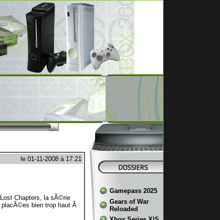
le 01-11-2008 à 17:21
Gamepass 2025
Lost Chapters, la sÃ©rie
Gears of War
, placÃ©es bien trop haut Ã
Reloaded
Xbox Series X|S