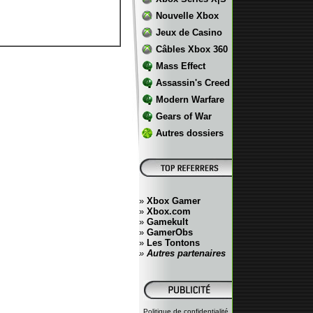
Nouvelle Xbox
Jeux de Casino
Câbles Xbox 360
Mass Effect
Assassin's Creed
Modern Warfare
Gears of War
Autres dossiers
»
Xbox Gamer
»
Xbox.com
»
Gamekult
»
GamerObs
»
Les Tontons
»
Autres partenaires
Politique de confidentialité