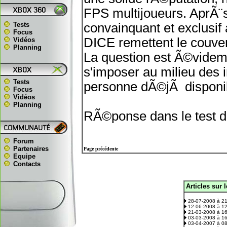
FPS multijoueurs. AprÃ¨
Tests
convainquant et exclusif
Focus
DICE remettent le couve
Vidéos
Planning
La question est Ã©videmm
s'imposer au milieu des 
Tests
personne dÃ©jÃ disponi
Focus
Vidéos
Planning
RÃ©ponse dans le test 
Forum
Partenaires
Page précédente
Equipe
Contacts
Articles sur 
.
28-07-2008 à 2
12-06-2008 à 1
21-03-2008 à 1
03-03-2008 à 1
03-04-2007 à 0