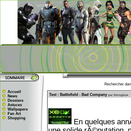
Rechercher dans
Accueil
Test : Battlefield - Bad Company
par Strongbow
News
Dossiers
Astuces
Wallpapers
Fan Art
Shopping
En quelques annÃ©
une solide rÃ©putation,