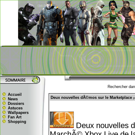
Rechercher dans
Accueil
Deux nouvelles dÃ©mos sur le Marketplace
p
News
Dossiers
Astuces
Wallpapers
Fan Art
Shopping
Deux nouvelles dÃ
MarchÃ© Xbox Live de la