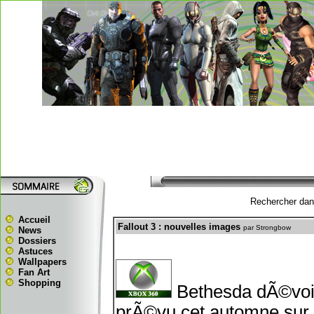
Rechercher dans
Accueil
Fallout 3 : nouvelles images
par Strongbow
News
Dossiers
Astuces
Wallpapers
Fan Art
Shopping
Bethesda dÃ©voile
prÃ©vu cet automne sur 