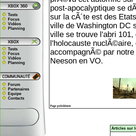
post-apocalyptique se dÃ
Tests
sur la cÃ´te est des Etats
Focus
ville de Washington DC 
Vidéos
Planning
ville se trouve l'abri 10
l'holocauste nuclÃ©aire,
Tests
accompagnÃ© par notre p
Focus
Vidéos
Neeson en VO.
Planning
Forum
Partenaires
Equipe
Contacts
Page précédente
Articles sur 
.