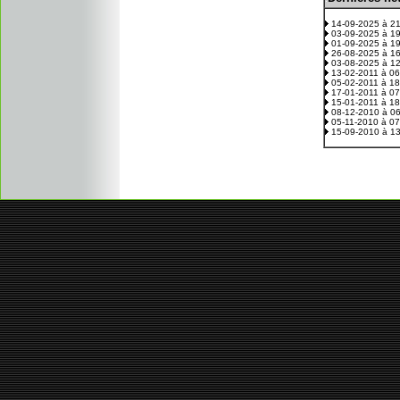
14-09-2025 à 2
03-09-2025 à 1
01-09-2025 à 1
26-08-2025 à 1
03-08-2025 à 1
13-02-2011 à 0
05-02-2011 à 1
17-01-2011 à 0
15-01-2011 à 1
08-12-2010 à 0
05-11-2010 à 0
15-09-2010 à 1