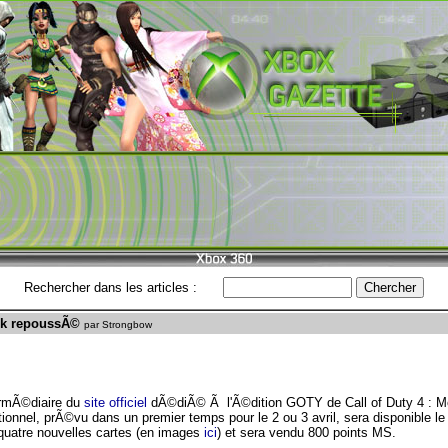
Rechercher dans les articles :
ack repoussÃ©
par Strongbow
termÃ©diaire du
site officiel
dÃ©diÃ© Ã l'Ã©dition GOTY de Call of Duty 4 : Mo
onnel, prÃ©vu dans un premier temps pour le 2 ou 3 avril, sera disponible le 
quatre nouvelles cartes (en images
ici
) et sera vendu 800 points MS.