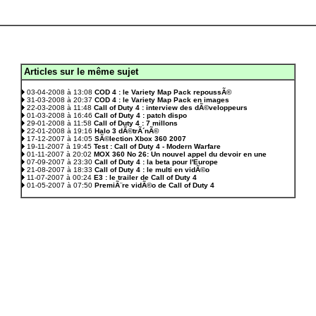
Articles sur le même sujet
.
03-04-2008 à 13:08
COD 4 : le Variety Map Pack repoussÃ©
31-03-2008 à 20:37
COD 4 : le Variety Map Pack en images
22-03-2008 à 11:48
Call of Duty 4 : interview des dÃ©veloppeurs
01-03-2008 à 16:46
Call of Duty 4 : patch dispo
29-01-2008 à 11:58
Call of Duty 4 : 7 millons
22-01-2008 à 19:16
Halo 3 dÃ©trÃ´nÃ©
17-12-2007 à 14:05
SÃ©lection Xbox 360 2007
19-11-2007 à 19:45
Test : Call of Duty 4 - Modern Warfare
01-11-2007 à 20:02
MOX 360 No 26: Un nouvel appel du devoir en une
07-09-2007 à 23:30
Call of Duty 4 : la beta pour l'Europe
21-08-2007 à 18:33
Call of Duty 4 : le multi en vidÃ©o
11-07-2007 à 00:24
E3 : le trailer de Call of Duty 4
01-05-2007 à 07:50
PremiÃ¨re vidÃ©o de Call of Duty 4