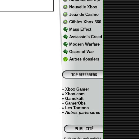
Nouvelle Xbox
Jeux de Casino
Câbles Xbox 360
Mass Effect
Assassin's Creed
Modern Warfare
Gears of War
Autres dossiers
»
Xbox Gamer
»
Xbox.com
»
Gamekult
»
GamerObs
»
Les Tontons
»
Autres partenaires
Politique de confidentialité