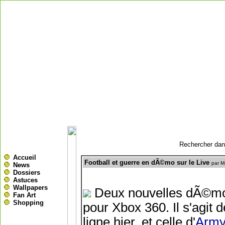
Rechercher dans
Accueil
Football et guerre en dÃ©mo sur le Live
par M
News
Dossiers
Astuces
Wallpapers
Deux nouvelles dÃ©mos
Fan Art
Shopping
pour Xbox 360. Il s'agit
ligne hier, et celle d'
Army