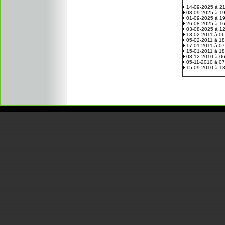
14-09-2025 à 2
03-09-2025 à 1
01-09-2025 à 1
26-08-2025 à 1
03-08-2025 à 1
13-02-2011 à 0
05-02-2011 à 1
17-01-2011 à 0
15-01-2011 à 1
08-12-2010 à 0
05-11-2010 à 0
15-09-2010 à 1