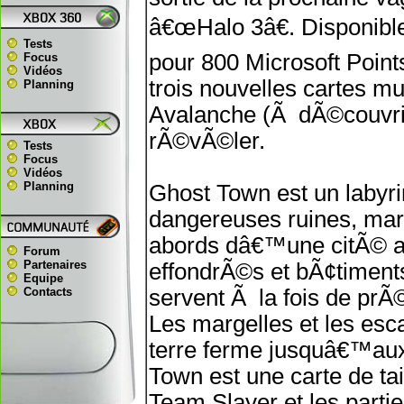
â€œHalo 3â€. Disponibl
Tests
pour 800 Microsoft Point
Focus
Vidéos
trois nouvelles cartes mu
Planning
Avalanche (Ã dÃ©couvri
rÃ©vÃ©ler.
Tests
Focus
Vidéos
Planning
Ghost Town est un labyri
dangereuses ruines, marq
abords dâ€™une citÃ© au
Forum
Partenaires
effondrÃ©s et bÃ¢timent
Equipe
Contacts
servent Ã la fois de prÃ
Les margelles et les esc
terre ferme jusquâ€™aux 
Town est une carte de ta
Team Slayer et les parties