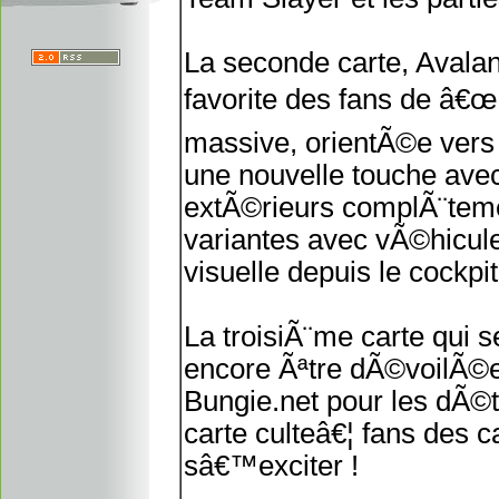
La seconde carte, Avala
favorite des fans de â€œ
massive, orientÃ©e vers l
une nouvelle touche avec
extÃ©rieurs complÃ¨teme
variantes avec vÃ©hicule
visuelle depuis le cockp
La troisiÃ¨me carte qui 
encore Ãªtre dÃ©voilÃ©
Bungie.net pour les dÃ©t
carte culteâ€¦ fans des ca
sâ€™exciter !