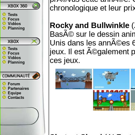
chronologique et leur pri
Tests
Focus
Rocky and Bullwinkle
(
Vidéos
Planning
BasÃ© sur le dessin ani
Unis dans les annÃ©es 60
Tests
jeux. Il est Ã©galement po
Focus
Vidéos
ces jeux.
Planning
Forum
Partenaires
Equipe
Contacts