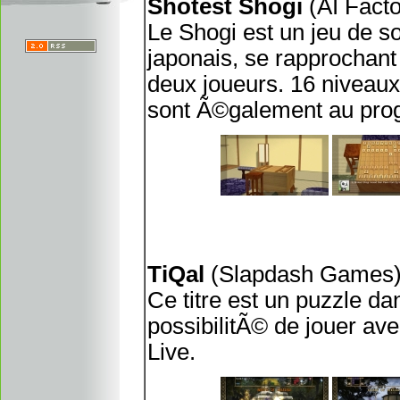
Shotest Shogi
(AI Fact
Le Shogi est un jeu de s
japonais, se rapprochant
deux joueurs. 16 niveaux
sont Ã©galement au pr
TiQal
(Slapdash Games
Ce titre est un puzzle d
possibilitÃ© de jouer av
Live.