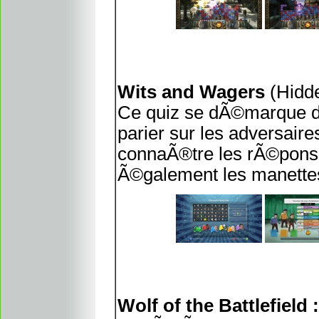
Wits and Wagers
(Hidde
Ce quiz se dÃ©marque des
parier sur les adversaire
connaÃ®tre les rÃ©ponses
Ã©galement les manettes 
Wolf of the Battlefiel