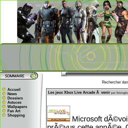
Rechercher dans
Accueil
Les jeux Xbox Live Arcade Ã venir
par Strongb
News
Dossiers
Astuces
Wallpapers
Fan Art
Shopping
Microsoft dÃ©voi
prÃ©vus cette annÃ©e. C