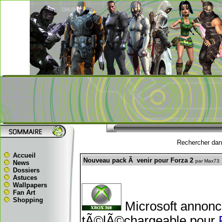
Rechercher dans
Accueil
Nouveau pack Ã venir pour Forza 2
par Max73
News
Dossiers
Astuces
Wallpapers
Fan Art
Shopping
Microsoft annon
tÃ©lÃ©chargeable pour