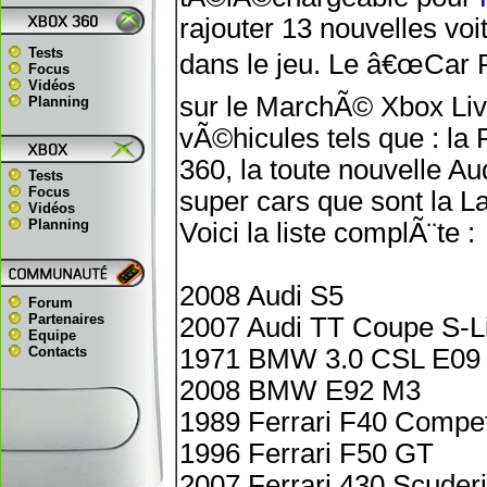
rajouter 13 nouvelles v
Tests
dans le jeu. Le â€œCar 
Focus
Vidéos
sur le MarchÃ© Xbox Live
Planning
vÃ©hicules tels que : l
360, la toute nouvelle A
Tests
Focus
super cars que sont la L
Vidéos
Planning
Voici la liste complÃ¨te :
2008 Audi S5
Forum
Partenaires
2007 Audi TT Coupe S-L
Equipe
Contacts
1971 BMW 3.0 CSL E09
2008 BMW E92 M3
1989 Ferrari F40 Compet
1996 Ferrari F50 GT
2007 Ferrari 430 Scuder