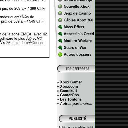
Nouvelle Xbox
u prix de 269 â‚¬ / 399 CHF,
Jeux de Casino
randes quantitÃ©s de
Câbles Xbox 360
rix de 369 â‚¬ / 549 CHF,
Mass Effect
Assassin's Creed
un de la zone EMEA, avec 42
 software le plus Ã©levÃ©
Modern Warfare
prÃ¨s 26 mois de prÃ©sence
Gears of War
Autres dossiers
»
Xbox Gamer
»
Xbox.com
»
Gamekult
»
GamerObs
»
Les Tontons
»
Autres partenaires
Politique de confidentialité