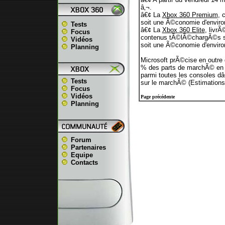
â‚¬.
â€¢ La
Xbox 360 Premium
, 
soit une Ã©conomie d'enviro
Tests
â€¢ La
Xbox 360 Elite
, livr
Focus
contenus tÃ©lÃ©chargÃ©s sur
Vidéos
soit une Ã©conomie d'enviro
Planning
Microsoft prÃ©cise en outre
% des parts de marchÃ© en t
parmi toutes les consoles d
Tests
sur le marchÃ© (Estimations
Focus
Vidéos
Page précédente
Planning
Forum
Partenaires
Equipe
Contacts