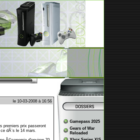
le 10-03-2008 à 16:56
Gamepass 2025
 premiers prix passeront
Gears of War
 ce dÃ¨s le 14 mars.
Reloaded
Xbox Series X|S
une Ã©conomie d'environ 70