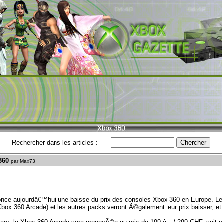
Rechercher dans les articles :
360
par Max73
nce aujourdâ€™hui une baisse du prix des consoles Xbox 360 en Europe. Les
box 360 Arcade) et les autres packs verront Ã©galement leur prix baisser, et
ars, la
Xbox 360 Arcade
sera proposÃ©e au prix de 199 â‚¬ / 299 CHF, soit 