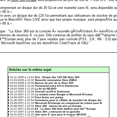
comprenant un disque dur de 20 Go et une manette sans fil, sera disponible a
n 80 â‚¬.
Ã©e avec un disque dur de 120 Go permettant aux utilisateurs de stocker de g
 le MarchÃ© Xbox LIVE ainsi que leur propre musique, sera proposÃ©e au p
n 80 â‚¬.
 que : "La Xbox 360 est la console Â« nouvelle gÃ©nÃ©ration Â» numÃ©ro 
ermes de revenus Ã ce jour. Elle continue de profiter du taux dâ€™attache
â€™Europe avec plus de 7 jeux vendus pas console (PS3 : 3,8 ; Wii : 3,5) a
 Microsoft basÃ©es sur les donnÃ©es ChartTrack et Gfk)."
Articles sur le même sujet
.
14-11-2008 à 13:44
Test : Disque Dur 120 GB Xbox 360
21-03-2008 à 16:32
Nouvelle nomination Xbox EMEA
10-03-2008 à 16:56
Baisse de prix de la Xbox 360
24-02-2008 à 12:45
Partenariat entre EA et Starbreeze
19-02-2008 à 11:35
La fin du HD-DVD
03-12-2007 à 12:56
Vivendi rachÃ¨te Activision
05-10-2007 à 17:10
La relation entre Bungie et Microsoft Ã©volue
13-09-2007 à 11:16
Fasa ferme ses portes
11-09-2007 à 20:54
Formulaire pour le cÃ¢ble de transfert de disque dur
25-08-2007 à 21:20
Microsoft Ã©change un composant du volant sans fil
20-08-2007 à 20:02
Xbox 360 : baisse de prix en Europe
11-07-2007 à 09:49
E3 : La Xbox 360 Elite datÃ©e pour lâ€™Europe
07-07-2007 à 14:04
Xbox 360 : extension de la garantie
15-05-2007 à 12:25
Une mise Ã jour pour le lecteur HD-DVD