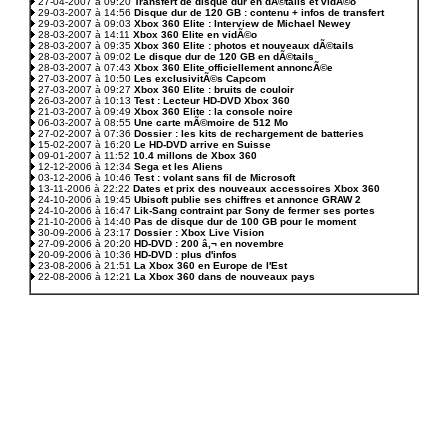
27-04-2007 à 09:20
Transfert de disque dur en dÃ©tails et vidÃ©o
29-03-2007 à 14:56
Disque dur de 120 GB : contenu + infos de transfert
29-03-2007 à 09:03
Xbox 360 Elite : Interview de Michael Newey
28-03-2007 à 14:11
Xbox 360 Elite en vidÃ©o
28-03-2007 à 09:35
Xbox 360 Elite : photos et nouveaux dÃ©tails
28-03-2007 à 09:02
Le disque dur de 120 GB en dÃ©tails
28-03-2007 à 07:43
Xbox 360 Elite officiellement annoncÃ©e
27-03-2007 à 10:50
Les exclusivitÃ©s Capcom
27-03-2007 à 09:27
Xbox 360 Elite : bruits de couloir
26-03-2007 à 10:13
Test : Lecteur HD-DVD Xbox 360
21-03-2007 à 09:49
Xbox 360 Elite : la console noire
06-03-2007 à 08:55
Une carte mÃ©moire de 512 Mo
27-02-2007 à 07:36
Dossier : les kits de rechargement de batteries
15-02-2007 à 16:20
Le HD-DVD arrive en Suisse
09-01-2007 à 11:52
10.4 millons de Xbox 360
12-12-2006 à 12:34
Sega et les Aliens
03-12-2006 à 10:46
Test : volant sans fil de Microsoft
13-11-2006 à 22:22
Dates et prix des nouveaux accessoires Xbox 360
24-10-2006 à 19:45
Ubisoft publie ses chiffres et annonce GRAW 2
24-10-2006 à 16:47
Lik-Sang contraint par Sony de fermer ses portes
21-10-2006 à 14:40
Pas de disque dur de 100 GB pour le moment
30-09-2006 à 23:17
Dossier : Xbox Live Vision
27-09-2006 à 20:20
HD-DVD : 200 â‚¬ en novembre
20-09-2006 à 10:36
HD-DVD : plus d'infos
23-08-2006 à 21:51
La Xbox 360 en Europe de l'Est
22-08-2006 à 12:21
La Xbox 360 dans de nouveaux pays