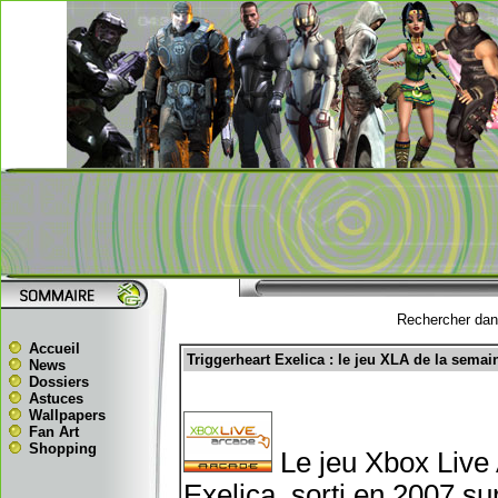
Rechercher dans
Accueil
Triggerheart Exelica : le jeu XLA de la semai
News
Dossiers
Astuces
Wallpapers
Fan Art
Shopping
Le jeu Xbox Live 
Exelica, sorti en 2007 s