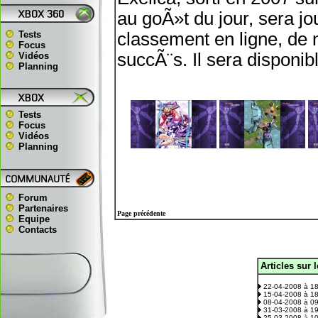
au goÃ»t du jour, sera j
Tests
classement en ligne, de 
Focus
succÃ¨s. Il sera disponi
Vidéos
Planning
Tests
Focus
Vidéos
Planning
Forum
Partenaires
Page précédente
Equipe
Contacts
Articles sur 
.
22-04-2008 à 1
15-04-2008 à 1
08-04-2008 à 0
31-03-2008 à 1
25-03-2008 à 1