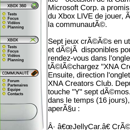
Microsoft Corp. a promi
Tests
du Xbox LIVE de jouer, 
Focus
la communautÃ©.
Vidéos
Planning
Sept jeux crÃ©Ã©s en uti
Tests
et dÃ©jÃ disponibles po
Focus
Vidéos
rendez-vous dans l'ongl
Planning
tÃ©lÃ©chargez "XNA Crea
Ensuite, direction l'ongle
Forum
XNA Creators Club. Depu
Partenaires
Equipe
touche "Y" sept dÃ©mos. 
Contacts
dans le temps (16 jours),
aperÃ§u :
Â· â€œJellyCar.â€ CrÃ©