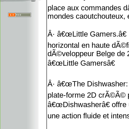
place aux commandes dâ
mondes caoutchouteux, et
Â· â€œLittle Gamers.â€
horizontal en haute dÃ©
dÃ©veloppeur Belge de 
â€œLittle Gamersâ€
Â· â€œThe Dishwasher: 
plate-forme 2D crÃ©Ã© p
â€œDishwasherâ€ offre u
une action fluide et inten