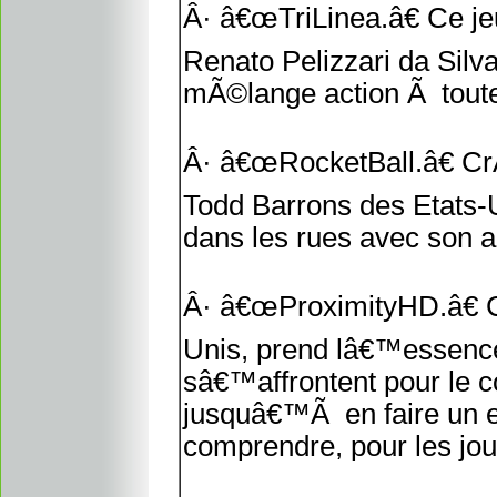
Â· â€œTriLinea.â€ Ce je
Renato Pelizzari da Silva
mÃ©lange action Ã toute 
Â· â€œRocketBall.â€ Cr
Todd Barrons des Etats-U
dans les rues avec son a
Â· â€œProximityHD.â€ C
Unis, prend lâ€™essence
sâ€™affrontent pour le con
jusquâ€™Ã en faire un e
comprendre, pour les jou