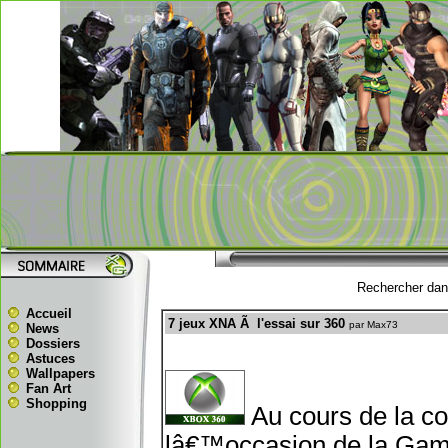
Rechercher dans
Accueil
7 jeux XNA Ã l'essai sur 360
par Max73
News
Dossiers
Astuces
Wallpapers
Fan Art
Shopping
Au cours de la 
lâ€™occasion de la Gam