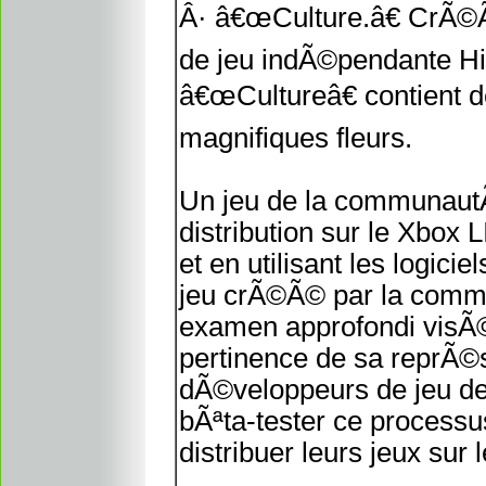
Â· â€œCulture.â€ CrÃ©
de jeu indÃ©pendante Hi
â€œCultureâ€ contient 
magnifiques fleurs.
Un jeu de la communaut
distribution sur le Xbox
et en utilisant les logi
jeu crÃ©Ã© par la comm
examen approfondi visÃ©
pertinence de sa reprÃ©
dÃ©veloppeurs de jeu d
bÃªta-tester ce processu
distribuer leurs jeux su