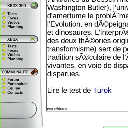
Washington Butler), l'uni
Tests
d'amertume le problÃ¨me
Focus
l'Evolution, en dÃ©peig
Vidéos
Planning
et dinosaures. L'interprÃ
des deux thÃ©ories origi
Tests
transformisme) sert de p
Focus
Vidéos
tradition sÃ©culaire de 
Planning
vivantes, en voie de disp
disparues.
Forum
Partenaires
Equipe
Lire le test de
Turok
Contacts
Page précédente