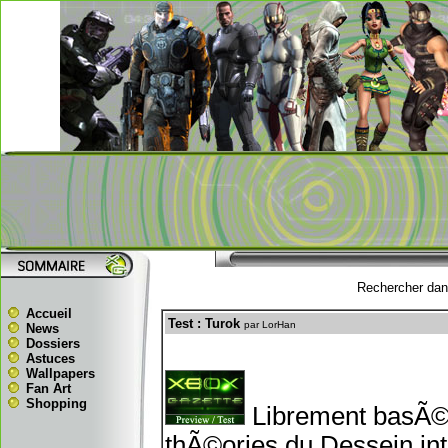
Rechercher dans
Accueil
Test : Turok
par LorHan
News
Dossiers
Astuces
Wallpapers
Fan Art
Shopping
Librement basÃ© 
thÃ©ories du Dessein int