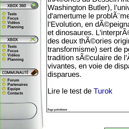
Washington Butler), l'uni
Tests
d'amertume le problÃ¨me
Focus
l'Evolution, en dÃ©peig
Vidéos
Planning
et dinosaures. L'interprÃ
des deux thÃ©ories origi
Tests
transformisme) sert de p
Focus
Vidéos
tradition sÃ©culaire de 
Planning
vivantes, en voie de disp
disparues.
Forum
Partenaires
Equipe
Lire le test de
Turok
Contacts
Page précédente