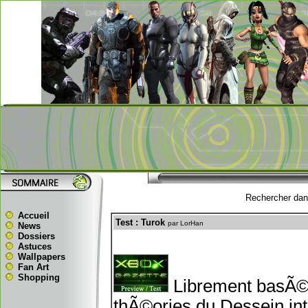
Rechercher dans
Accueil
Test : Turok
par LorHan
News
Dossiers
Astuces
Wallpapers
Fan Art
Shopping
Librement basÃ© 
thÃ©ories du Dessein int