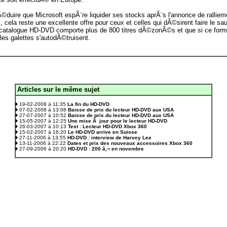
uire que Microsoft espÃ¨re liquider ses stocks aprÃ¨s l'annonce de rallie
t, cela reste une excellente offre pour ceux et celles qui dÃ©sirent faire le sa
e catalogue HD-DVD comporte plus de 800 titres dÃ©zonÃ©s et que si ce forma
les galettes s'autodÃ©truisent.
Articles sur le même sujet
.
19-02-2008 à 11:35
La fin du HD-DVD
07-02-2008 à 13:08
Baisse de prix du lecteur HD-DVD aux USA
27-07-2007 à 10:52
Baisse de prix du lecteur HD-DVD aux USA
15-05-2007 à 12:25
Une mise Ã jour pour le lecteur HD-DVD
26-03-2007 à 10:13
Test : Lecteur HD-DVD Xbox 360
15-02-2007 à 16:20
Le HD-DVD arrive en Suisse
27-11-2006 à 13:55
HD-DVD : interview de Harvey Lee
13-11-2006 à 22:22
Dates et prix des nouveaux accessoires Xbox 360
27-09-2006 à 20:20
HD-DVD : 200 â‚¬ en novembre