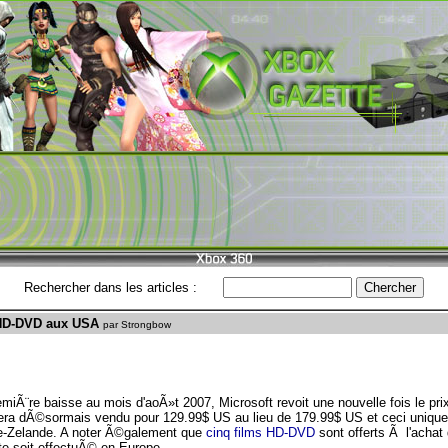
Rechercher dans les articles :
 HD-DVD aux USA
par Strongbow
iÃ¨re baisse au mois d'aoÃ»t 2007, Microsoft revoit une nouvelle fois le pri
sera dÃ©sormais vendu pour 129.99$ US au lieu de 179.99$ US et ceci uniqu
le-Zelande. A noter Ã©galement que
cinq films HD-DVD
sont offerts Ã l'achat 
e soit effectuÃ© en Europe.