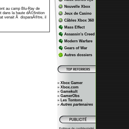
Nouvelle Xbox
ment au camp Blu-Ray de
ut dans la haute dÃ©finition
Jeux de Casino
t venait Ã disparaÃ®tre, il
Câbles Xbox 360
Mass Effect
Assassin's Creed
Modern Warfare
Gears of War
Autres dossiers
»
Xbox Gamer
»
Xbox.com
»
Gamekult
»
GamerObs
»
Les Tontons
»
Autres partenaires
Politique de confidentialité