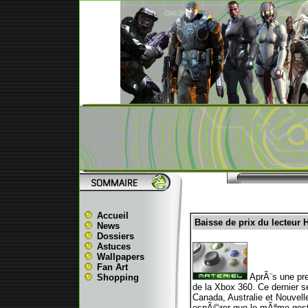
Accueil
Baisse de prix du lecteur
News
Dossiers
Astuces
Wallpapers
Fan Art
AprÃ¨s une prem
Shopping
de la Xbox 360. Ce dernier 
Canada, Australie et Nouvel
espÃ©rer que le mÃªme gest