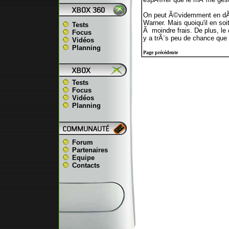
On peut Ã©videmment en dÃ©d
Warner. Mais quoiqu'il en soi
Tests
Ã moindre frais. De plus, l
Focus
y a trÃ¨s peu de chance que 
Vidéos
Planning
Page précédente
Tests
Focus
Vidéos
Planning
Forum
Partenaires
Equipe
Contacts