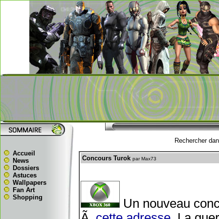
Rechercher dans
Accueil
Concours Turok
par Max73
News
Dossiers
Astuces
Wallpapers
Fan Art
Shopping
Un nouveau conco
Ã
cette adresse
. La gue