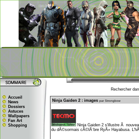
Rechercher dans
Accueil
Ninja Gaiden 2 : images
par Strongbow
News
Dossiers
Astuces
Wallpapers
Fan Art
Ninja Gaiden 2 s'illustre Ã nouvea
Shopping
du dÃ©sormais cÃ©lÃ¨bre RyÃ» Hayabusa. L'hÃ