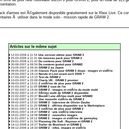
entation.
 pack d'armes est Ã©galement disponible gratuitement sur le Xbox Live. Ce c
taires Ã utiliser dans le mode solo - mission rapide de GRAW 2.
Articles sur le même sujet
.
12-03-2008 à 11:54
Une version ultime pour GRAW 2
05-03-2008 à 11:31
Un nouveau pack pour GRAW 2
29-01-2008 à 21:42
Du contenu pour GRAW 2
30-08-2007 à 08:54
Du contenu gratuit pour GRAW2
23-05-2007 à 09:34
GRAW 2 au Japon
09-05-2007 à 19:46
Classic Pack pour GRAW 2 dispo : images et vidÃ©o
26-04-2007 à 19:14
Naruto et Lost avant avril 2008 ?
17-03-2007 à 13:15
Test de GRAW 2
13-03-2007 à 20:09
Charts UK : GRAW 2 premier
08-03-2007 à 13:01
2 vidÃ©os de plus pour GRAW 2
01-03-2007 à 11:05
GRAW 2 vaut de l'or
27-02-2007 à 19:44
GRAW 2 : images et vidÃ©o du mode multi
26-02-2007 à 16:37
DÃ©mo multi de GRAW 2 disponible
22-02-2007 à 20:37
BientÃ´t une dÃ©mo multi pour GRAW2
12-02-2007 à 12:37
Une nouvelle vidÃ©o de GRAW 2
09-02-2007 à 15:02
GRAW 2 : Interview de Olivier Dauba
31-01-2007 à 11:20
GRAW 2 : dÃ©mo disponible sur le Marketplace
30-01-2007 à 19:18
3 vidÃ©os de plus pour GRAW 2
29-01-2007 à 19:47
GRAW 2 : une vidÃ©o interview
16-01-2007 à 18:58
GRAW 2 : nouvelles images
11-01-2007 à 18:12
GRAW 2 : images et vidÃ©os de gameplay
03-01-2007 à 21:54
Planning Ubi Soft : Rayman et GRAW 2
14-12-2006 à 16:27
Trailer de Bioshock et GRAW 2
08-12-2006 à 18:34
GRAW 2 : infos, images et vidÃ©o