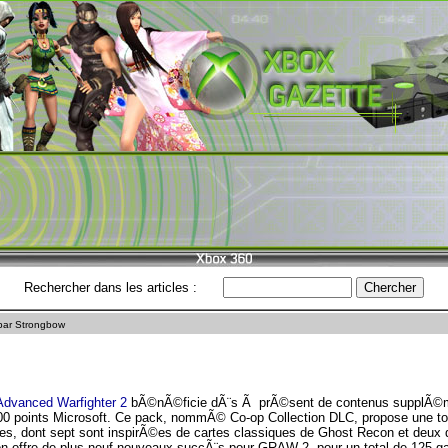
Rechercher dans les articles :
par Strongbow
dvanced Warfighter 2
bÃ©nÃ©ficie dÃ¨s Ã prÃ©sent de contenus supplÃ©me
0 points Microsoft. Ce pack, nommÃ© Co-op Collection DLC, propose une t
rtes, dont sept sont inspirÃ©es de cartes classiques de Ghost Recon et deux 
on offre de plus neuf nouveaux succÃ¨s pour GRAW 2, pour un total de 125 gam