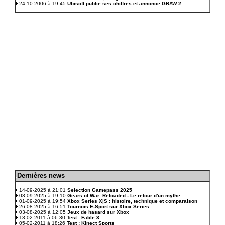
24-10-2006 à 19:45
Ubisoft publie ses chiffres et annonce GRAW 2
D
ernières news
.
14-09-2025 à 21:01
Selection Gamepass 2025
03-09-2025 à 19:10
Gears of War: Reloaded - Le retour d'un mythe
01-09-2025 à 19:54
Xbox Series X|S : histoire, technique et comparaison
26-08-2025 à 16:51
Tournois E-Sport sur Xbox Series
03-08-2025 à 12:05
Jeux de hasard sur Xbox
13-02-2011 à 06:30
Test : Fable 3
05-02-2011 à 18:26
Test : Kinect Sports