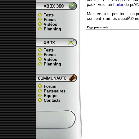
pack, voici un
trailer
de prÃ©s
Mais ce n'est pas tout : un
Tests
contient 7 armes supplÃ©men
Focus
Vidéos
Page précédente
Planning
Tests
Focus
Vidéos
Planning
Forum
Partenaires
Equipe
Contacts