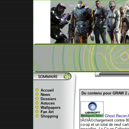
Accueil
Du contenu pour GRAW 2
News
Dossiers
Astuces
Wallpapers
Fan Art
Ghost Recon A
Shopping
tÃ©lÃ©chargement contre 80
co-op et un total de neuf ca
nouvelles. Le Co-op Collecti