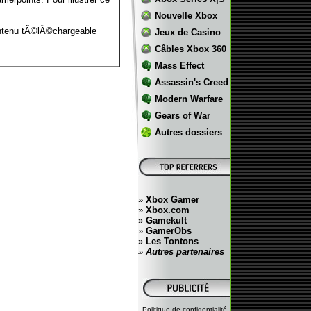
Nouvelle Xbox
ontenu tÃ©lÃ©chargeable
Jeux de Casino
Câbles Xbox 360
Mass Effect
Assassin's Creed
Modern Warfare
Gears of War
Autres dossiers
»
Xbox Gamer
»
Xbox.com
»
Gamekult
»
GamerObs
»
Les Tontons
»
Autres partenaires
Politique de confidentialité