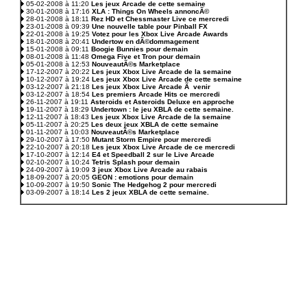
05-02-2008 à 11:20
Les jeux Arcade de cette semaine
30-01-2008 à 17:16
XLA : Things On Wheels annoncÃ©
28-01-2008 à 18:11
Rez HD et Chessmaster Live ce mercredi
23-01-2008 à 09:39
Une nouvelle table pour Pinball FX
22-01-2008 à 19:25
Votez pour les Xbox Live Arcade Awards
18-01-2008 à 20:41
Undertow en dÃ©dommagement
15-01-2008 à 09:11
Boogie Bunnies pour demain
08-01-2008 à 11:48
Omega Five et Tron pour demain
05-01-2008 à 12:53
NouveautÃ©s Marketplace
17-12-2007 à 20:22
Les jeux Xbox Live Arcade de la semaine
10-12-2007 à 19:24
Les jeux Xbox Live Arcade de cette semaine
03-12-2007 à 21:18
Les jeux Xbox Live Arcade Ã venir
03-12-2007 à 18:54
Les premiers Arcade Hits ce mercredi
26-11-2007 à 19:11
Asteroids et Asteroids Deluxe en approche
19-11-2007 à 18:29
Undertown : le jeu XBLA de cette semaine.
12-11-2007 à 18:43
Les jeux Xbox Live Arcade de la semaine
05-11-2007 à 20:25
Les deux jeux XBLA de cette semaine
01-11-2007 à 10:03
NouveautÃ©s Marketplace
29-10-2007 à 17:50
Mutant Storm Empire pour mercredi
22-10-2007 à 20:18
Les jeux Xbox Live Arcade de ce mercredi
17-10-2007 à 12:14
E4 et Speedball 2 sur le Live Arcade
02-10-2007 à 10:24
Tetris Splash pour demain
24-09-2007 à 19:09
3 jeux Xbox Live Arcade au rabais
18-09-2007 à 20:05
GEON : emotions pour demain
10-09-2007 à 19:50
Sonic The Hedgehog 2 pour mercredi
03-09-2007 à 18:14
Les 2 jeux XBLA de cette semaine.