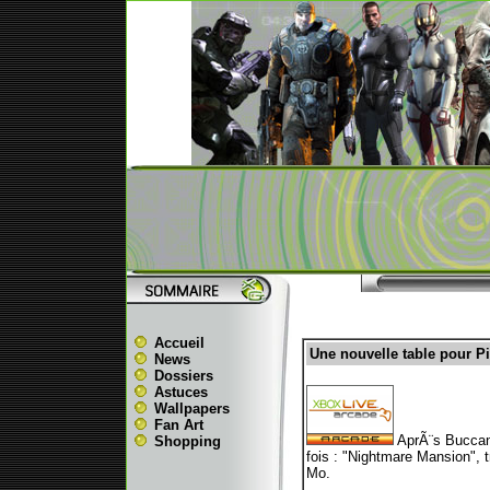
Accueil
Une nouvelle table pour P
News
Dossiers
Astuces
Wallpapers
Fan Art
AprÃ¨s Buccane
Shopping
fois : "Nightmare Mansion", 
Mo.