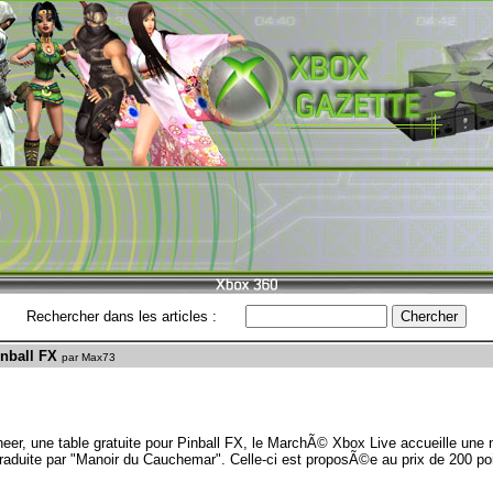
Rechercher dans les articles :
inball FX
par Max73
er, une table gratuite pour Pinball FX, le MarchÃ© Xbox Live accueille une n
traduite par "Manoir du Cauchemar". Celle-ci est proposÃ©e au prix de 200 po