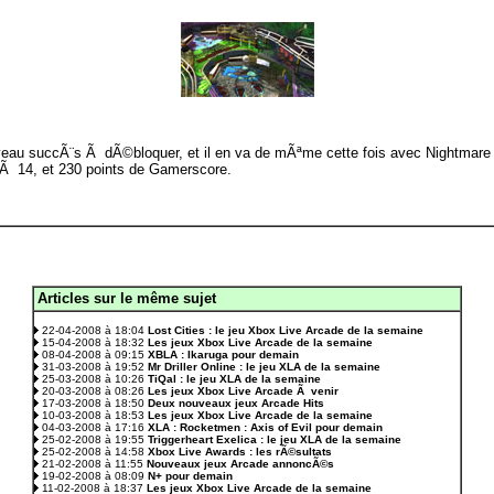
eau succÃ¨s Ã dÃ©bloquer, et il en va de mÃªme cette fois avec Nightmare 
 Ã 14, et 230 points de Gamerscore.
Articles sur le même sujet
.
22-04-2008 à 18:04
Lost Cities : le jeu Xbox Live Arcade de la semaine
15-04-2008 à 18:32
Les jeux Xbox Live Arcade de la semaine
08-04-2008 à 09:15
XBLA : Ikaruga pour demain
31-03-2008 à 19:52
Mr Driller Online : le jeu XLA de la semaine
25-03-2008 à 10:26
TiQal : le jeu XLA de la semaine
20-03-2008 à 08:26
Les jeux Xbox Live Arcade Ã venir
17-03-2008 à 18:50
Deux nouveaux jeux Arcade Hits
10-03-2008 à 18:53
Les jeux Xbox Live Arcade de la semaine
04-03-2008 à 17:16
XLA : Rocketmen : Axis of Evil pour demain
25-02-2008 à 19:55
Triggerheart Exelica : le jeu XLA de la semaine
25-02-2008 à 14:58
Xbox Live Awards : les rÃ©sultats
21-02-2008 à 11:55
Nouveaux jeux Arcade annoncÃ©s
19-02-2008 à 08:09
N+ pour demain
11-02-2008 à 18:37
Les jeux Xbox Live Arcade de la semaine