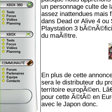
un personnage culte de l
Tests
assez inattendues mais 
Focus
dans Dead or Alive 4 ou 
Vidéos
Planning
Playstation 3 bÃ©nÃ©fici
du maÃ®tre.
Tests
Focus
Vidéos
Planning
Forum
Partenaires
En plus de cette annonc
Equipe
sera le distributeur du 
Contacts
territoire europÃ©en. Lâ
pour cette Ã©tÃ© en Eu
avec le Japon donc.