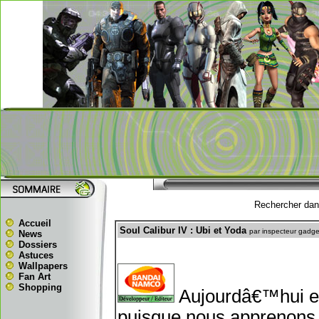
Rechercher dans
Accueil
Soul Calibur IV : Ubi et Yoda
par inspecteur gadge
News
Dossiers
Astuces
Wallpapers
Fan Art
Shopping
Aujourdâ€™hui es
puisque nous apprenons qu