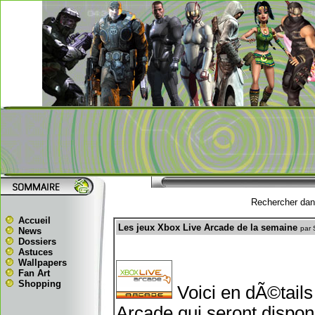
Rechercher dans
Accueil
Les jeux Xbox Live Arcade de la semaine
par 
News
Dossiers
Astuces
Wallpapers
Fan Art
Shopping
Voici en dÃ©tails
Arcade qui seront dispon