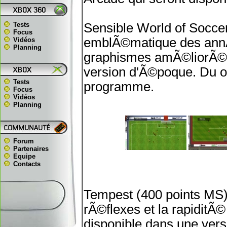
Tests
Sensible World of Soccer 
Focus
emblÃ©matique des annÃ
Vidéos
Planning
graphismes amÃ©liorÃ©s.
version d'Ã©poque. Du o
Tests
programme.
Focus
Vidéos
Planning
Forum
Partenaires
Equipe
Contacts
Tempest (400 points MS)
rÃ©flexes et la rapiditÃ
disponible dans une vers