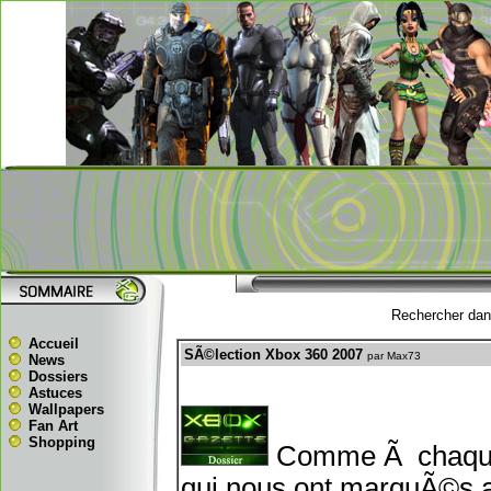
Rechercher dans
Accueil
SÃ©lection Xbox 360 2007
par Max73
News
Dossiers
Astuces
Wallpapers
Fan Art
Shopping
Comme Ã chaque 
qui nous ont marquÃ©s a