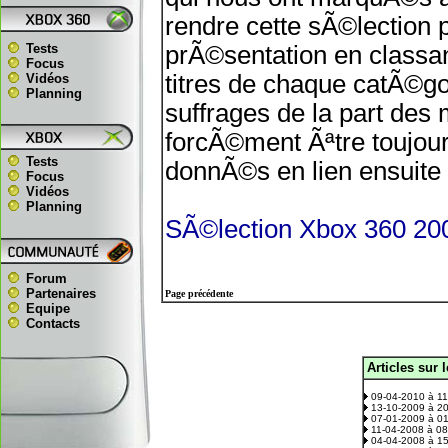
rendre cette sÃ©lection 
Tests
prÃ©sentation en classan
Focus
titres de chaque catÃ©go
Vidéos
Planning
suffrages de la part des
forcÃ©ment Ãªtre toujour
Tests
donnÃ©s en lien ensuite
Focus
Vidéos
Planning
SÃ©lection Xbox 360 20
Forum
Partenaires
Page précédente
Equipe
Contacts
Articles sur 
.
09-04-2010 à 1
13-10-2009 à 2
07-01-2009 à 0
11-04-2008 à 0
04-04-2008 à 1