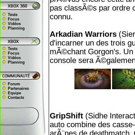
pas classÃ©s par ordre c
Tests
connu.
Focus
Vidéos
Planning
Arkadian Warriors
(Sier
d'incarner un des trois gu
Tests
mÃ©chant Gorgon's. Un 
Focus
Vidéos
console sera Ã©galement 
Planning
Forum
Partenaires
Equipe
Contacts
GripShift
(Sidhe Interact
auto combine des casse-t
arÃ¨nes de deathmatch. Q