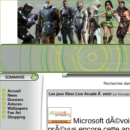
Rechercher dans
Accueil
Les jeux Xbox Live Arcade Ã venir
par Strongb
News
Dossiers
Astuces
Wallpapers
Fan Art
Shopping
Microsoft dÃ©voi
prÃ©vus encore cette an