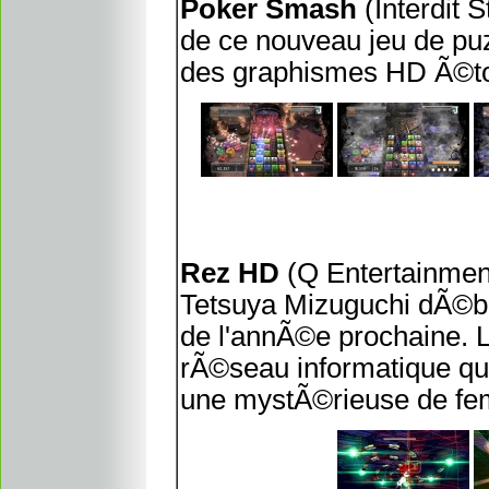
Poker Smash
(Interdit 
de ce nouveau jeu de pu
des graphismes HD Ã©ton
Rez HD
(Q Entertainment
Tetsuya Mizuguchi dÃ©ba
de l'annÃ©e prochaine. L
rÃ©seau informatique que
une mystÃ©rieuse de f