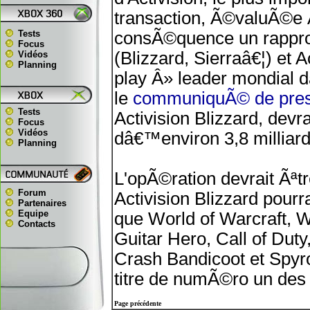
transaction, Ã©valuÃ©e 
Tests
consÃ©quence un rapproc
Focus
(Blizzard, Sierraâ€¦) et
Vidéos
Planning
play Â» leader mondial d
le
communiquÃ© de pre
Tests
Activision Blizzard, devra
Focus
Vidéos
dâ€™environ 3,8 milliard
Planning
L'opÃ©ration devrait Ãªt
Forum
Activision Blizzard pour
Partenaires
Equipe
que World of Warcraft, Wa
Contacts
Guitar Hero, Call of Dut
Crash Bandicoot et Spyr
titre de numÃ©ro un des 
Page précédente