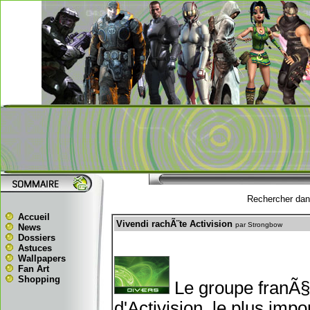
Rechercher dans
Accueil
Vivendi rachÃ¨te Activision
par Strongbow
News
Dossiers
Astuces
Wallpapers
Fan Art
Shopping
Le groupe franÃ§
d'Activision, le plus imp