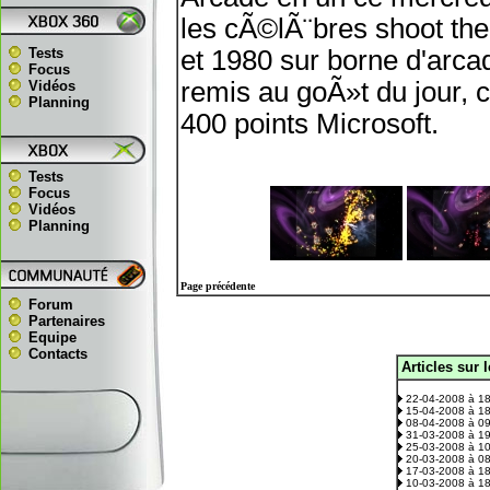
les cÃ©lÃ¨bres shoot the
Tests
et 1980 sur borne d'ar
Focus
remis au goÃ»t du jour,
Vidéos
Planning
400 points Microsoft.
Tests
Focus
Vidéos
Planning
Page précédente
Forum
Partenaires
Equipe
Contacts
Articles sur 
.
22-04-2008 à 1
15-04-2008 à 1
08-04-2008 à 0
31-03-2008 à 1
25-03-2008 à 1
20-03-2008 à 0
17-03-2008 à 1
10-03-2008 à 1