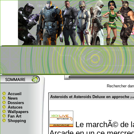
Rechercher dans
Accueil
Asteroids et Asteroids Deluxe en approche
pa
News
Dossiers
Astuces
Wallpapers
Fan Art
Shopping
Le marchÃ© de la
Arcade en un ce mercredi.