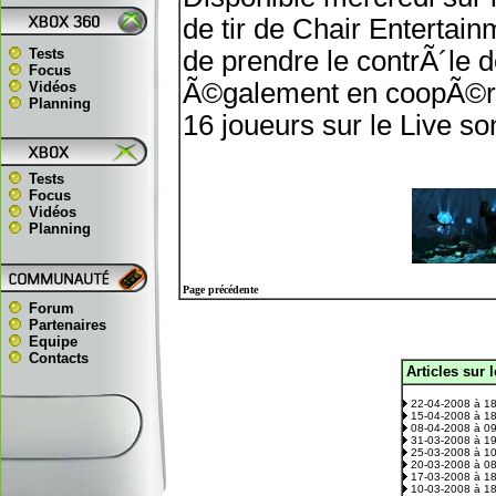
de tir de Chair Entertain
Tests
de prendre le contrÃ´le
Focus
Ã©galement en coopÃ©rat
Vidéos
Planning
16 joueurs sur le Live s
Tests
Focus
Vidéos
Planning
Page précédente
Forum
Partenaires
Equipe
Contacts
Articles sur 
.
22-04-2008 à 1
15-04-2008 à 1
08-04-2008 à 0
31-03-2008 à 1
25-03-2008 à 1
20-03-2008 à 0
17-03-2008 à 1
10-03-2008 à 1