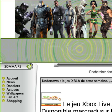
Rechercher dans
Accueil
Undertown : le jeu XBLA de cette semaine.
pa
News
Dossiers
Astuces
Wallpapers
Fan Art
Shopping
Le jeu Xbox Live
Disponible mercredi sur 