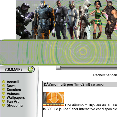
Rechercher dans
Accueil
DÃ©mo multi pou TimeShift
par Max73
News
Dossiers
Astuces
Wallpapers
Fan Art
Une dÃ©mo multijoueur du jeu Tim
Shopping
la 360. Le jeu de Saber Interactive est disponib