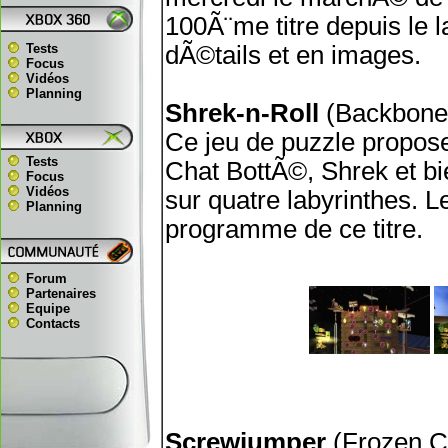
100Ã¨me titre depuis le 
Tests
dÃ©tails et en images.
Focus
Vidéos
Planning
Shrek-n-Roll
(Backbone 
Ce jeu de puzzle propose
Tests
Chat BottÃ©, Shrek et bi
Focus
Vidéos
sur quatre labyrinthes. 
Planning
programme de ce titre.
Forum
Partenaires
Equipe
Contacts
Screwjumper
(Frozen C