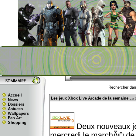
Rechercher dans
Accueil
Les jeux Xbox Live Arcade de la semaine
par 
News
Dossiers
Astuces
Wallpapers
Fan Art
Shopping
Deux nouveaux je
mercredi le marchÃ© de l