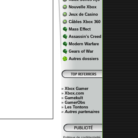
Nouvelle Xbox
Jeux de Casino
Câbles Xbox 360
Mass Effect
Assassin's Creed
Modern Warfare
Gears of War
Autres dossiers
»
Xbox Gamer
»
Xbox.com
»
Gamekult
»
GamerObs
»
Les Tontons
»
Autres partenaires
Politique de confidentialité