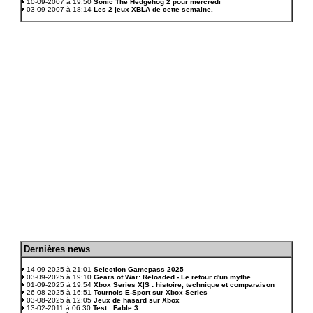
10-09-2007 à 19:50
Sonic The Hedgehog 2 pour mercredi
03-09-2007 à 18:14
Les 2 jeux XBLA de cette semaine.
D
ernières news
.
14-09-2025 à 21:01
Selection Gamepass 2025
03-09-2025 à 19:10
Gears of War: Reloaded - Le retour d'un mythe
01-09-2025 à 19:54
Xbox Series X|S : histoire, technique et comparaison
26-08-2025 à 16:51
Tournois E-Sport sur Xbox Series
03-08-2025 à 12:05
Jeux de hasard sur Xbox
13-02-2011 à 06:30
Test : Fable 3