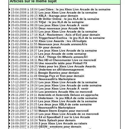
Articles sur le même sujet
.
22-04-2008 à 18:04
Lost Cities : le jeu Xbox Live Arcade de la semaine
15-04-2008 à 18:32
Les jeux Xbox Live Arcade de la semaine
08-04-2008 à 09:15
XBLA : Ikaruga pour demain
31-03-2008 à 19:52
Mr Driller Online : le jeu XLA de la semaine
25-03-2008 à 10:26
TiQal : le jeu XLA de la semaine
20-03-2008 à 08:26
Les jeux Xbox Live Arcade Ã venir
17-03-2008 à 18:50
Deux nouveaux jeux Arcade Hits
10-03-2008 à 18:53
Les jeux Xbox Live Arcade de la semaine
04-03-2008 à 17:16
XLA : Rocketmen : Axis of Evil pour demain
25-02-2008 à 19:55
Triggerheart Exelica : le jeu XLA de la semaine
25-02-2008 à 14:58
Xbox Live Awards : les rÃ©sultats
21-02-2008 à 11:55
Nouveaux jeux Arcade annoncÃ©s
19-02-2008 à 08:09
N+ pour demain
11-02-2008 à 18:37
Les jeux Xbox Live Arcade de la semaine
05-02-2008 à 11:20
Les jeux Arcade de cette semaine
30-01-2008 à 17:16
XLA : Things On Wheels annoncÃ©
28-01-2008 à 18:11
Rez HD et Chessmaster Live ce mercredi
23-01-2008 à 09:39
Une nouvelle table pour Pinball FX
22-01-2008 à 19:25
Votez pour les Xbox Live Arcade Awards
18-01-2008 à 20:41
Undertow en dÃ©dommagement
15-01-2008 à 09:11
Boogie Bunnies pour demain
08-01-2008 à 11:48
Omega Five et Tron pour demain
05-01-2008 à 12:53
NouveautÃ©s Marketplace
17-12-2007 à 20:22
Les jeux Xbox Live Arcade de la semaine
10-12-2007 à 19:24
Les jeux Xbox Live Arcade de cette semaine
03-12-2007 à 21:18
Les jeux Xbox Live Arcade Ã venir
03-12-2007 à 18:54
Les premiers Arcade Hits ce mercredi
26-11-2007 à 19:11
Asteroids et Asteroids Deluxe en approche
19-11-2007 à 18:29
Undertown : le jeu XBLA de cette semaine.
12-11-2007 à 18:43
Les jeux Xbox Live Arcade de la semaine
05-11-2007 à 20:25
Les deux jeux XBLA de cette semaine
01-11-2007 à 10:03
NouveautÃ©s Marketplace
29-10-2007 à 17:50
Mutant Storm Empire pour mercredi
22-10-2007 à 20:18
Les jeux Xbox Live Arcade de ce mercredi
17-10-2007 à 12:14
E4 et Speedball 2 sur le Live Arcade
02-10-2007 à 10:24
Tetris Splash pour demain
24-09-2007 à 19:09
3 jeux Xbox Live Arcade au rabais
18-09-2007 à 20:05
GEON : emotions pour demain