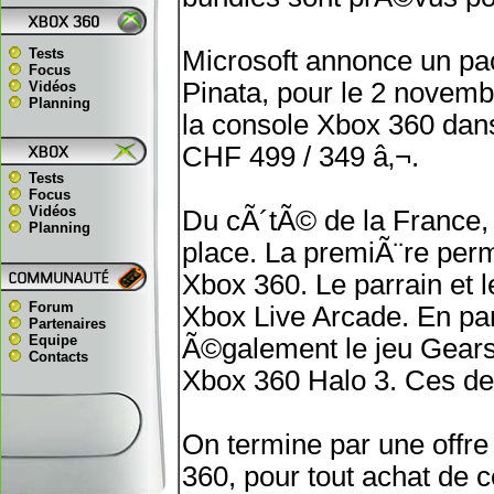
Tests
Microsoft annonce un pa
Focus
Pinata, pour le 2 novembr
Vidéos
Planning
la console Xbox 360 dans
CHF 499 / 349 â‚¬.
Tests
Focus
Vidéos
Du cÃ´tÃ© de la France,
Planning
place. La premiÃ¨re perm
Xbox 360. Le parrain et l
Forum
Xbox Live Arcade. En par
Partenaires
Equipe
Ã©galement le jeu Gears 
Contacts
Xbox 360 Halo 3. Ces de
On termine par une offr
360, pour tout achat de 