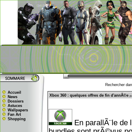
Rechercher dans
Accueil
Xbox 360 : quelques offres de fin d'annÃ©e
p
News
Dossiers
Astuces
Wallpapers
Fan Art
Shopping
En parallÃ¨le de 
bundles sont prÃ©vus pou