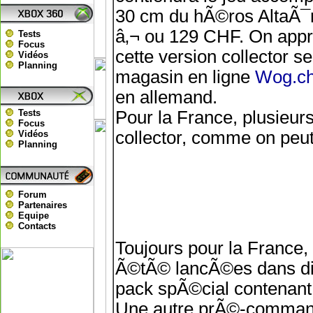
30 cm du hÃ©ros AltaÃ¯r.
â‚¬ ou 129 CHF. On appr
Tests
Focus
cette version collector s
Vidéos
Planning
magasin en ligne
Wog.c
en allemand.
Tests
Pour la France, plusieur
Focus
collector, comme on peu
Vidéos
Planning
Forum
Partenaires
Equipe
Contacts
Toujours pour la France
Ã©tÃ© lancÃ©es dans di
pack spÃ©cial contenant
Une autre prÃ©-commande