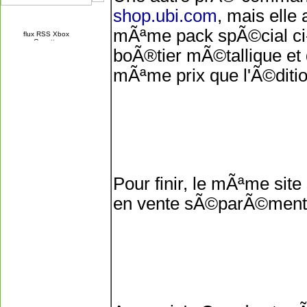
shop.ubi.com
, mais elle
mÃªme pack spÃ©cial ci
boÃ®tier mÃ©tallique et 
mÃªme prix que l'Ã©ditio
Pour finir, le mÃªme site
en vente sÃ©parÃ©ment a