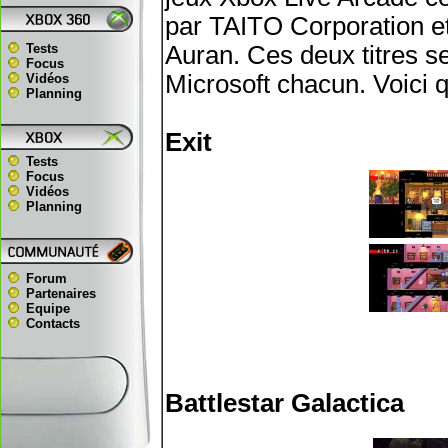
par TAITO Corporation e
Tests
Auran. Ces deux titres s
Focus
Microsoft chacun. Voici 
Vidéos
Planning
Exit
Tests
Focus
Vidéos
Planning
Forum
Partenaires
Equipe
Contacts
Battlestar Galactica