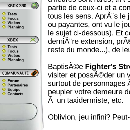
partie de ceux-ci et a co
Tests
tous les sens. AprÃ¨s le 
Focus
ou payantes, ont vu le j
Vidéos
Planning
le sujet ci-dessous). Et c
derniÃ¨re extension, prÃ
Tests
reste du monde...), de leu
Focus
Vidéos
Planning
BaptisÃ©e
Fighter's St
visiter et possÃ©der un 
Forum
surtout de personnages Ã
Partenaires
Equipe
peupler votre demeure d
Contacts
Ã un taxidermiste, etc.
Oblivion, jeu infini? Peut-