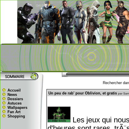
Rechercher dans
Accueil
Un peu de rab' pour Oblivion, et gratis
par Sam
News
Dossiers
Astuces
Wallpapers
Fan Art
Shopping
Les jeux qui nous
d'heures sont rares, trÃ¨