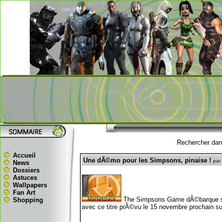
Rechercher dans
Accueil
Une dÃ©mo pour les Simpsons, pinaise !
par
News
Dossiers
Astuces
Wallpapers
Fan Art
The Simpsons Game dÃ©barque sur
Shopping
avec ce titre prÃ©vu le 15 novembre prochain su