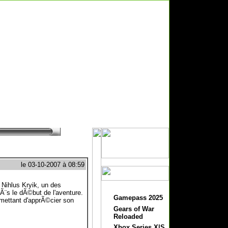
le 03-10-2007 à 08:59
 Nihlus Kryik, un des
dÃ¨s le dÃ©but de l'aventure.
Gamepass 2025
ermettant d'apprÃ©cier son
Gears of War
Reloaded
Xbox Series X|S