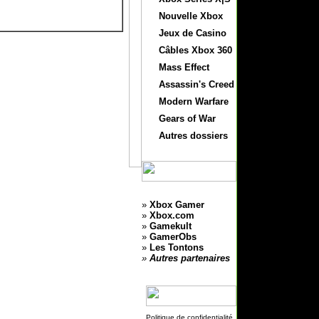
Nouvelle Xbox
Jeux de Casino
Câbles Xbox 360
Mass Effect
Assassin's Creed
Modern Warfare
Gears of War
Autres dossiers
»
Xbox Gamer
»
Xbox.com
»
Gamekult
»
GamerObs
»
Les Tontons
»
Autres partenaires
Politique de confidentialité