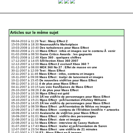
Articles sur le même sujet
.
09-04-2010 à 11:29
Test : Mass Effect 2
15-03-2008 à 18:30
NouveautÃ©s Marketplace
10-03-2008 à 10:40
Des turbulences pour Mass Effect
06-02-2008 à 21:10
Mass Effect : infos et images sur le contenu Ã venir
01-02-2008 à 08:50
Game Critics Awards : les gagnants
05-01-2008 à 12:48
Xbox 360 : quelques chiffres
17-12-2007 à 14:05
SÃ©lection Xbox 360 2007
12-12-2007 à 12:09
Mass Effect 2 exclusif Xbox 360 ?
01-12-2007 à 08:00
MOX 360 No 27 : Effet de masse en une
30-11-2007 à 12:09
Test : Mass Effect
22-11-2007 à 11:46
Mass Effect : infos, contenu et images
16-11-2007 à 09:08
Mass Effect : trailer de lancement et images
10-11-2007 à 15:45
De nouvelles vidÃ©os pour Mass Effect
09-11-2007 à 10:11
4 de plus pour Mass Effect
04-11-2007 à 10:15
Les voix franÃ§aises de Mass Effect
26-10-2007 à 09:26
2 de plus pour Mass Effect
23-10-2007 à 10:36
Mass Effect est gold
22-10-2007 à 13:06
3Ã¨me vidÃ©o de personnages pour Mass Effect
18-10-2007 à 15:21
Mass Effect : prÃ©sentation d'Ashley Williams
05-10-2007 à 14:05
2Ã¨me vidÃ©o de personnages pour Mass Effect
03-10-2007 à 08:59
Mass Effect : prÃ©sentation de Nihlus en images
22-09-2007 à 17:46
Mass Effect : contenu de l'Ã©dition limitÃ©e + artworks
18-09-2007 à 14:03
Avalanche de vidÃ©os pour Mass Effect
16-09-2007 à 01:01
Mass Effect : vidÃ©o des personnages
31-08-2007 à 11:10
Mass Effect : date et images
22-08-2007 à 11:54
Mass Effect : interview de Casey Hudson
31-07-2007 à 17:43
Mass Effect : trailer et prÃ©sentation de Saren
12-07-2007 à 23:54
Mass Effect : une vidÃ©o de 21 minutes
11-07-2007 à 17:38
E3 : Mass Effect en 8 images