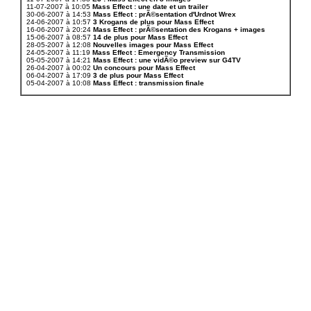
11-07-2007 à 10:05
Mass Effect : une date et un trailer
30-06-2007 à 14:53
Mass Effect : prÃ©sentation d'Urdnot Wrex
24-06-2007 à 10:57
3 Krogans de plus pour Mass Effect
16-06-2007 à 20:24
Mass Effect : prÃ©sentation des Krogans + images
15-06-2007 à 08:57
14 de plus pour Mass Effect
28-05-2007 à 12:08
Nouvelles images pour Mass Effect
24-05-2007 à 11:19
Mass Effect : Emergency Transmission
05-05-2007 à 14:21
Mass Effect : une vidÃ©o preview sur G4TV
26-04-2007 à 00:02
Un concours pour Mass Effect
06-04-2007 à 17:09
3 de plus pour Mass Effect
05-04-2007 à 10:08
Mass Effect : transmission finale