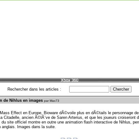
Rechercher dans les articles :
on de Nihlus en images
par Max73
e Mass Effect en Europe, Bioware dÃ©voile plus en dÃ©tails le personnage de
a Citadelle, ancien Ã©lÃ¨ve de Saren Arterius, et que les joueurs croiseront 
du site officiel montre en outre une animation flash interactive de Nihlus, p
 anglais. Images dans la suite.