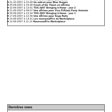
01-10-2007 à 10:48
Un add-on pour Blue Dragon
25-09-2007 à 16:38
Crash of the Titans en dÃ©mo
22-09-2007 à 13:01
TGS 2007 Bringing it Home : jour 2
21-09-2007 à 08:07
Une dÃ©mo pour Viva PiÃ±ata Party Animals
20-09-2007 à 13:34
TGS 2007 Bringing it Home : jour 1
17-09-2007 à 12:36
Une dÃ©mo pour Sega Rally
14-09-2007 à 13:41
Les nouveautÃ©s du Marketplace
12-09-2007 à 11:14
NouveautÃ©s Marketplace
D
ernières news
.