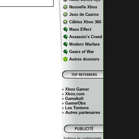
Nouvelle Xbox
Jeux de Casino
Câbles Xbox 360
Mass Effect
Assassin's Creed
Modern Warfare
Gears of War
Autres dossiers
»
Xbox Gamer
»
Xbox.com
»
Gamekult
»
GamerObs
»
Les Tontons
»
Autres partenaires
Politique de confidentialité