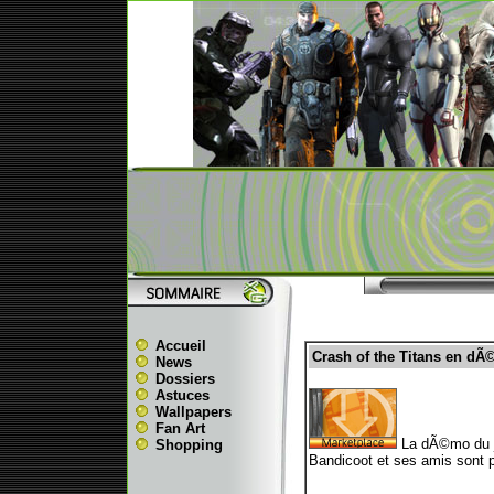
Accueil
Crash of the Titans en d
News
Dossiers
Astuces
Wallpapers
Fan Art
La dÃ©mo du je
Shopping
Bandicoot et ses amis sont 