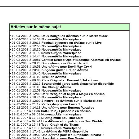
Articles sur le même sujet
.
19-04-2008 à 12:43
Deux nouvelles dÃ©mos sur le Marketplace
16-04-2008 à 14:58
NouveautÃ©s Marketplace
01-04-2008 à 20:18
Football et guerre en dÃ©mo sur le Live
27-03-2008 à 12:55
NouveautÃ©s Marketplace
15-03-2008 à 18:30
NouveautÃ©s Marketplace
28-02-2008 à 11:09
NouveautÃ©s Marketplace
15-02-2008 à 14:44
NouveautÃ©s Marketplace
02-02-2008 à 15:51
Conflict Denied Ops et Beautiful Katamari en dÃ©mo
24-01-2008 à 20:28
Du contenu pour Guitar Hero III
24-01-2008 à 10:53
Une dÃ©mo pour Devil May Cry 4
18-01-2008 à 20:38
Kingdom Under Fire en dÃ©mo
17-01-2008 à 10:45
NouveautÃ©s Marketplace
15-01-2008 à 11:10
Turok en dÃ©mo
10-01-2008 à 09:06
Xbox Originals : Burnout 3 Takedown
08-01-2008 à 12:17
Stranglehold : gros pack d'extension disponible
08-01-2008 à 11:13
The Club en dÃ©mo
05-01-2008 à 12:53
NouveautÃ©s Marketplace
21-12-2007 à 12:00
Dark Messiah of Might & Magic en dÃ©mo
20-12-2007 à 18:40
NouveautÃ©s Marketplace
13-12-2007 à 12:00
2 nouvelles dÃ©mos sur le Marketplace
07-12-2007 à 21:12
Packs dispo pour Forza 2
06-12-2007 à 14:13
Une dÃ©mo pour Burnout Paradise
22-11-2007 à 11:36
Half-Life 2 - Episode 2 en dÃ©mo
22-11-2007 à 09:58
NouveautÃ©s marketplace
14-11-2007 à 13:22
DÃ©mo multi pou TimeShift
09-11-2007 à 09:24
Une dÃ©mo et un patch pour Two Worlds
08-11-2007 à 15:43
Test : Crash of the Titans
01-11-2007 à 10:03
NouveautÃ©s Marketplace
09-10-2007 à 17:42
La dÃ©mo de PGR4 disponible
08-10-2007 à 19:32
Une dÃ©mo pour les Simpsons, pinaise !
04-10-2007 à 14:58
Une dÃ©mo pour Bee Movie