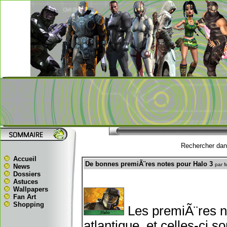
Rechercher dans
Accueil
De bonnes premiÃ¨res notes pour Halo 3
par 
News
Dossiers
Astuces
Wallpapers
Fan Art
Shopping
Les premiÃ¨res n
atlantique, et celles-ci