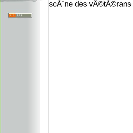
scÃ¨ne des vÃ©tÃ©rans p