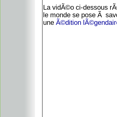
La vidÃ©o ci-dessous rÃ
le monde se pose Ã savoi
une
Ã©dition lÃ©gendair