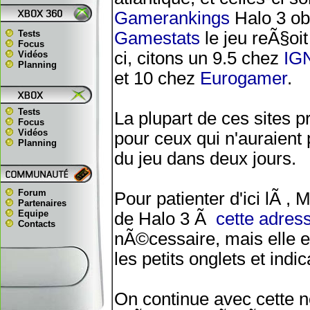
Gamerankings
Halo 3 ob
Tests
Gamestats
le jeu reÃ§oi
Focus
ci, citons un 9.5 chez
IG
Vidéos
Planning
et 10 chez
Eurogamer
.
Tests
La plupart de ces sites 
Focus
Vidéos
pour ceux qui n'auraient 
Planning
du jeu dans deux jours.
Forum
Pour patienter d'ici lÃ , 
Partenaires
Equipe
de Halo 3 Ã
cette adres
Contacts
nÃ©cessaire, mais elle e
les petits onglets et ind
On continue avec cette n