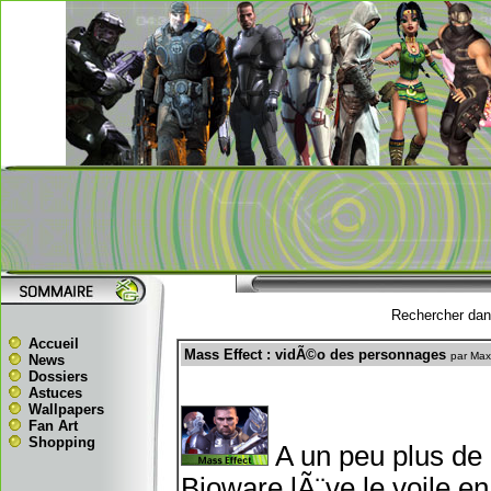
Rechercher dans
Accueil
Mass Effect : vidÃ©o des personnages
par Ma
News
Dossiers
Astuces
Wallpapers
Fan Art
Shopping
A un peu plus de 
Bioware lÃ¨ve le voile e