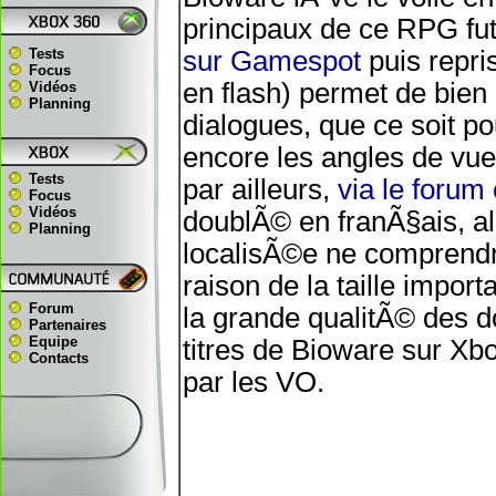
principaux de ce RPG fut
Tests
sur Gamespot
puis repr
Focus
en flash) permet de bien 
Vidéos
Planning
dialogues, que ce soit p
encore les angles de vu
Tests
par ailleurs,
via le forum o
Focus
Vidéos
doublÃ© en franÃ§ais, al
Planning
localisÃ©e ne comprendra
raison de la taille impor
Forum
la grande qualitÃ© des 
Partenaires
Equipe
titres de Bioware sur Xbo
Contacts
par les VO.